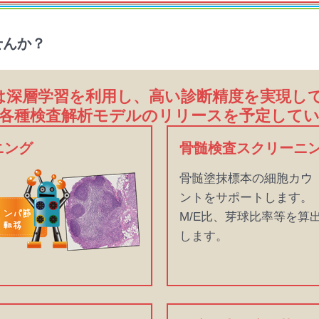
せんか？
ytoは深層学習を利用し、高い診断精度を実現し
各種検査解析モデルのリリースを予定して
ニング
骨髄検査スクリーニ
骨髄塗抹標本の細胞カウ
ントをサポートします。
M/E比、芽球比率等を算
します。