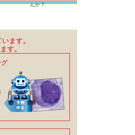
ています。
います。
ング
出